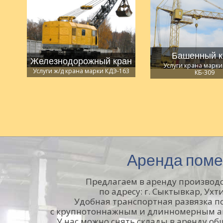
Башенный к
Железнодорожный кран
Услуги крана марки
Услуги ж/д крана марки КДЭ-163
КБ-309
Аренда пом
Предлагаем в аренду произво
по адресу: г. Сыктывкар, Ухт
Удобная транспортная развязка по
с крупнотоннажным и длинномерным а
У нас можно снять склады в аренду об