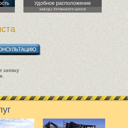
ость
Удобное расположение
заезд с Ухтинского шоссе
иста
е заявку
я.
луг