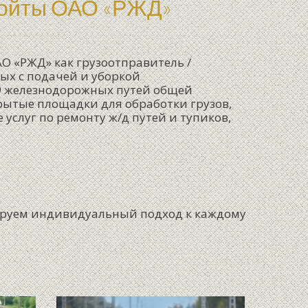
 Койты ОАО «РЖД»
О «РЖД» как грузоотправитель /
ых с подачей и уборкой
 9 железнодорожных путей общей
рытые площадки для обработки грузов,
услуг по ремонту ж/д путей и тупиков,
ируем индивидуальный подход к каждому