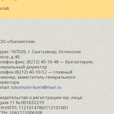
ртой.
ОО «Локомотив»
дрес: 167026, г. Сыктывкар, Ухтинское
оссе, д.46
елефон.факс: (8212) 40-10-48 — бухгалтерия,
енеральный директор
елефон (8212) 40-10-52 — главный
нженер, заместитель генерального
иректора
-mail:
lokomotiv-komi@mail.ru
видетельство о регистрации юр. лица:
ерия 11 № 001632219
НН/КПП: 1121014786/112101001
ГРН: 1061121006308