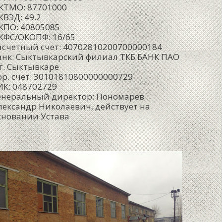
КТМО: 87701000
КВЭД: 49.2
КПО: 40805085
КФС/ОКОПФ: 16/65
асчетный счет: 40702810200700000184
анк: Сыктывкарский филиал ТКБ БАНК ПАО
 г. Сыктывкаре
ор. счет: 30101810800000000729
ИК: 048702729
енеральный директор: Пономарев
лександр Николаевич, действует на
сновании Устава