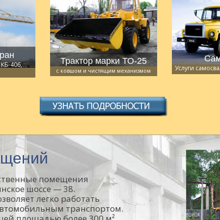
ран
Сам
Трактор марки ТО-25
 КБ-406,
Услуги самосва
с ковшом и чистящим механизмом
ещений
дственные помещения
инское шоссе — 38.
зволяет легко работать
втомобильным транспортом.
щей площадью более 300 м².