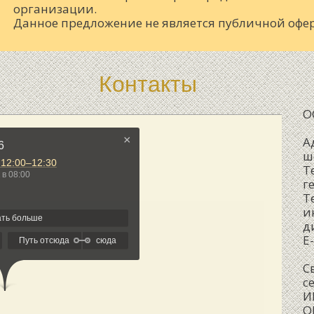
организации.
Данное предложение не является публичной офе
Контакты
О
А
ш
Т
г
Т
и
д
E
С
с
И
О