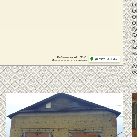
О
О
О
О
Р
Б
в
К
Б
Г
А
о