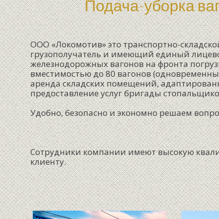
Подача-уборка ва
ООО «Локомотив» это транспортно-складско
грузополучатель и имеющий единый лицевой
железнодорожных вагонов на фронта погруз
вместимостью до 80 вагонов (одновременный
аренда складских помещений, адаптированны
предоставление услуг бригады стопальщиков
Удобно, безопасно и экономно решаем вопрос
Сотрудники компании имеют высокую квал
клиенту.