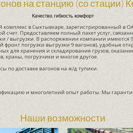
гонов на станцию (со стации)
Качество, гибкость, комфорт
й комплекс в Сыктывкаре, зарегистрированный в ОА
 счет. Предоставляем полный пакет услуг, связанн
ки / выгрузки. В распоряжении компании имеются
 фронт погрузки выгрузки 9 вагонов), удобные отк
х для хранения и складирования грузов, оказание 
, краны, погрузчики и многое другое.
ы по доставке вагонов на ж/д тупики.
ификацию и многолетний опыт работы. Мы гарант
Наши возможности