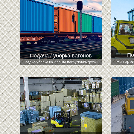
По
Подача / уборка вагонов
На терри
Подача/уборка на фронта погрузки/выгрузки